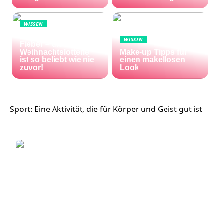
WISSEN
Die Welt im Lotto-
WISSEN
Fieber – die El Gordo
Weihnachtslotterie
Make-up Tipps für
ist so beliebt wie nie
einen makellosen
zuvor!
Look
Sport: Eine Aktivität, die für Körper und Geist gut ist