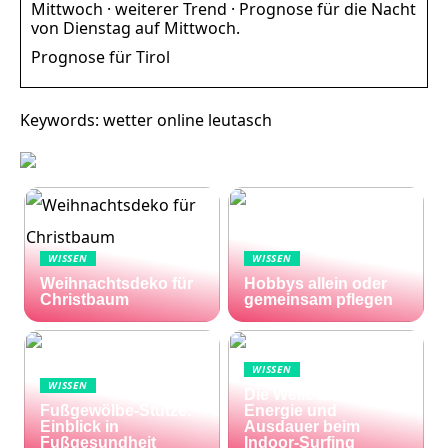
Mittwoch · weiterer Trend · Prognose für die Nacht
von Dienstag auf Mittwoch.
Prognose für Tirol
Keywords: wetter online leutasch
WISSEN
WISSEN
Weihnachtsdeko für
Hobbys allein oder
Christbaum
gemeinsam pflegen
WISSEN
WISSEN
Die Welle zu Hause:
Fußgewölbe-Stütze:
Energie und
Einblick in
Ausdauer beim
Fußgesundheit
Indoor-Surfing