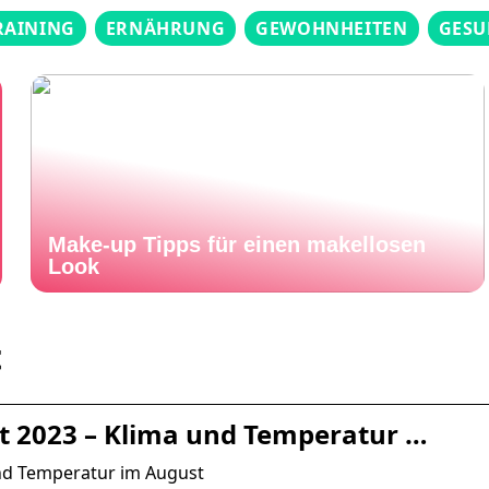
RAINING
ERNÄHRUNG
GEWOHNHEITEN
GESU
Make-up Tipps für einen makellosen
Look
t
t 2023 – Klima und Temperatur …
und Temperatur im August