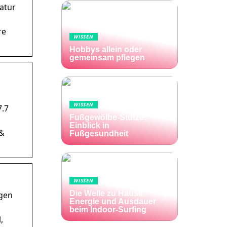
atur
re
WISSEN
Hobbys allein oder
gemeinsam pflegen
WISSEN
7.7
Fußgewölbe-Stütze:
Einblick in
 &
Fußgesundheit
WISSEN
Die Welle zu Hause:
egen
Energie und Ausdauer
beim Indoor-Surfing
,