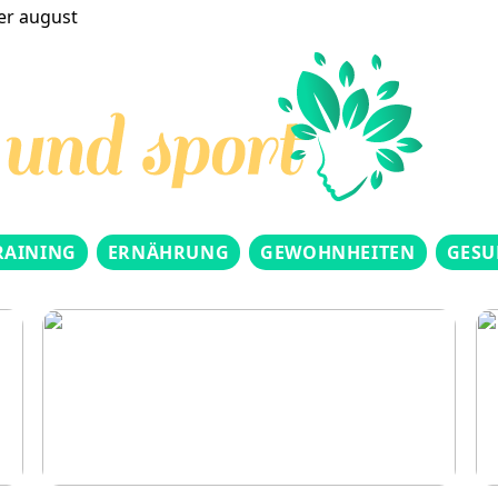
er august
RAINING
ERNÄHRUNG
GEWOHNHEITEN
GESU