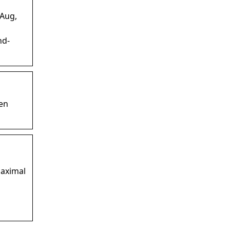
 Aug,
nd-
en
maximal