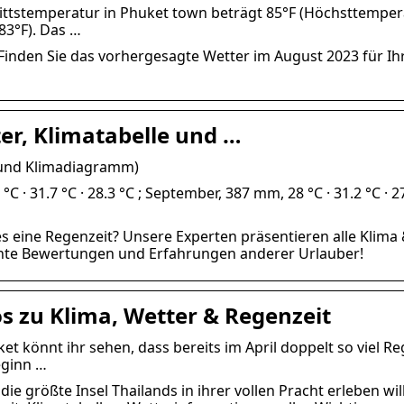
ttstemperatur in Phuket town beträgt 85°F (Höchsttemper
83°F). Das …
 Finden Sie das vorhergesagte Wetter im August 2023 für Ih
ter, Klimatabelle und …
e und Klimadiagramm)
· 31.7 °C · 28.3 °C ; September, 387 mm, 28 °C · 31.2 °C · 2
 es eine Regenzeit? Unsere Experten präsentieren alle Klima
chte Bewertungen und Erfahrungen anderer Urlauber!
os zu Klima, Wetter & Regenzeit
et könnt ihr sehen, dass bereits im April doppelt so viel R
eginn …
ie größte Insel Thailands in ihrer vollen Pracht erleben will