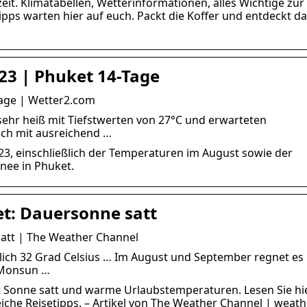
eit. Klimatabellen, Wetterinformationen, alles Wichtige zur
ipps warten hier auf euch. Packt die Koffer und entdeckt d
23 | Phuket 14-Tage
Tage | Wetter2.com
sehr heiß mit Tiefstwerten von 27°C und erwarteten
ich mit ausreichend …
3, einschließlich der Temperaturen im August sowie der
nee in Phuket.
et: Dauersonne satt
satt | The Weather Channel
tlich 32 Grad Celsius … Im August und September regnet es
r Monsun …
et Sonne satt und warme Urlaubstemperaturen. Lesen Sie hi
eiche Reisetipps. – Artikel von The Weather Channel | weat