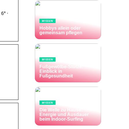
6° ·
WISSEN
Hobbys allein oder
gemeinsam pflegen
WISSEN
Fußgewölbe-Stütze:
Einblick in
Fußgesundheit
WISSEN
Die Welle zu Hause:
Energie und Ausdauer
beim Indoor-Surfing