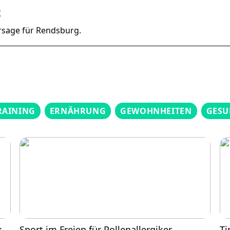
t
rsage für Rendsburg.
RAINING
ERNÄHRUNG
GEWOHNHEITEN
GESU
k
Sport im Freien für Pollenallergiker
Ti