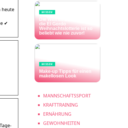
n heute
WISSEN
Die Welt im Lotto-Fieber –
ge ✔
die El Gordo
Weihnachtslotterie ist so
beliebt wie nie zuvor!
WISSEN
Make-up Tipps für einen
makellosen Look
MANNSCHAFTSSPORT
KRAFTTRAINING
ERNÄHRUNG
GEWOHNHEITEN
Tage-