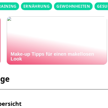
RAINING
ERNÄHRUNG
GEWOHNHEITEN
GESU
Make-up Tipps für einen makellosen
Look
age
bersicht