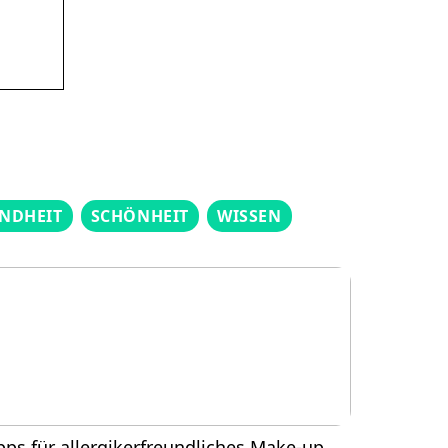
NDHEIT
SCHÖNHEIT
WISSEN
pps für allergikerfreundliches Make-up