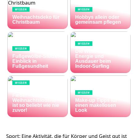
WISSEN
WISSEN
Weihnachtsdeko für
Hobbys allein oder
Christbaum
gemeinsam pflegen
WISSEN
WISSEN
Die Welle zu Hause:
Fußgewölbe-Stütze:
Energie und
Einblick in
Ausdauer beim
Fußgesundheit
Indoor-Surfing
WISSEN
Die Welt im Lotto-
WISSEN
Fieber – die El Gordo
Weihnachtslotterie
Make-up Tipps für
ist so beliebt wie nie
einen makellosen
zuvor!
Look
Sport: Eine Aktivität, die für Körper und Geist gut ist