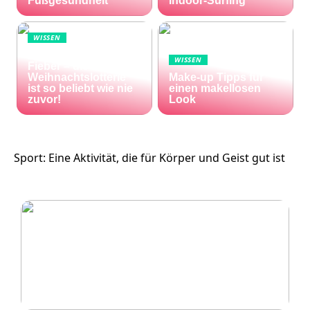
Fußgesundheit
Indoor-Surfing
WISSEN
Die Welt im Lotto-
WISSEN
Fieber – die El Gordo
Weihnachtslotterie
Make-up Tipps für
ist so beliebt wie nie
einen makellosen
zuvor!
Look
Sport: Eine Aktivität, die für Körper und Geist gut ist