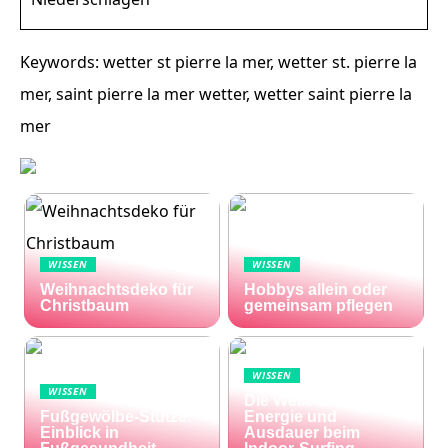
Keywords: wetter st pierre la mer, wetter st. pierre la
mer, saint pierre la mer wetter, wetter saint pierre la
mer
WISSEN
WISSEN
Weihnachtsdeko für
Hobbys allein oder
Christbaum
gemeinsam pflegen
WISSEN
WISSEN
Die Welle zu Hause:
Fußgewölbe-Stütze:
Energie und
Einblick in
Ausdauer beim