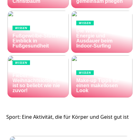
Christbaum
gemeinsam pflegen
WISSEN
WISSEN
Die Welle zu Hause:
Fußgewölbe-Stütze:
Energie und
Einblick in
Ausdauer beim
Fußgesundheit
Indoor-Surfing
WISSEN
Die Welt im Lotto-
WISSEN
Fieber – die El Gordo
Weihnachtslotterie
Make-up Tipps für
ist so beliebt wie nie
einen makellosen
zuvor!
Look
Sport: Eine Aktivität, die für Körper und Geist gut ist