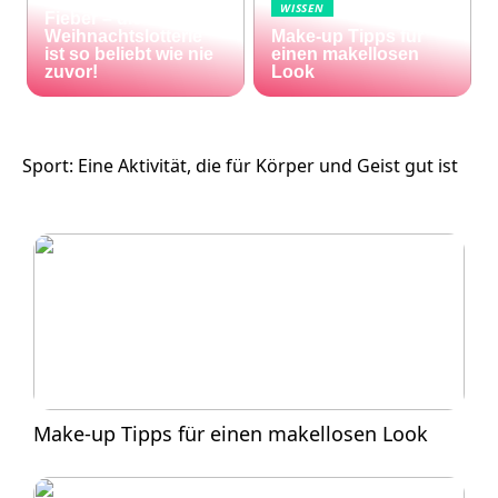
Die Welt im Lotto-
WISSEN
Fieber – die El Gordo
Weihnachtslotterie
Make-up Tipps für
ist so beliebt wie nie
einen makellosen
zuvor!
Look
Sport: Eine Aktivität, die für Körper und Geist gut ist
Make-up Tipps für einen makellosen Look