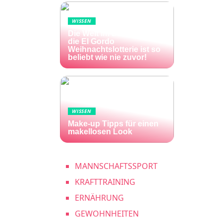
WISSEN
Die Welt im Lotto-Fieber –
die El Gordo
Weihnachtslotterie ist so
beliebt wie nie zuvor!
WISSEN
Make-up Tipps für einen
makellosen Look
MANNSCHAFTSSPORT
KRAFTTRAINING
ERNÄHRUNG
GEWOHNHEITEN