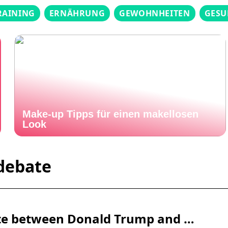
RAINING
ERNÄHRUNG
GEWOHNHEITEN
GESU
Make-up Tipps für einen makellosen
Look
 debate
bate between Donald Trump and …