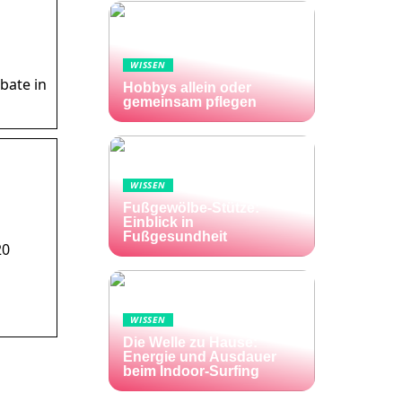
WISSEN
bate in
Hobbys allein oder
gemeinsam pflegen
WISSEN
Fußgewölbe-Stütze:
Einblick in
Fußgesundheit
20
l
WISSEN
Die Welle zu Hause:
Energie und Ausdauer
beim Indoor-Surfing