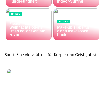
Fußgesundheit
Indoor-Surfing
WISSEN
Die Welt im Lotto-
WISSEN
Fieber – die El Gordo
Weihnachtslotterie
Make-up Tipps für
ist so beliebt wie nie
einen makellosen
zuvor!
Look
Sport: Eine Aktivität, die für Körper und Geist gut ist