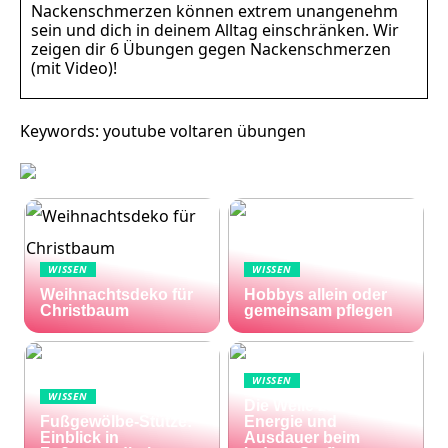
Nackenschmerzen können extrem unangenehm
sein und dich in deinem Alltag einschränken. Wir
zeigen dir 6 Übungen gegen Nackenschmerzen
(mit Video)!
Keywords: youtube voltaren übungen
WISSEN
WISSEN
Weihnachtsdeko für
Hobbys allein oder
Christbaum
gemeinsam pflegen
WISSEN
WISSEN
Die Welle zu Hause:
Fußgewölbe-Stütze:
Energie und
Einblick in
Ausdauer beim