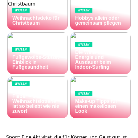
WISSEN
WISSEN
Weihnachtsdeko für
Hobbys allein oder
Christbaum
gemeinsam pflegen
WISSEN
WISSEN
Die Welle zu Hause:
Fußgewölbe-Stütze:
Energie und
Einblick in
Ausdauer beim
Fußgesundheit
Indoor-Surfing
WISSEN
Die Welt im Lotto-
WISSEN
Fieber – die El Gordo
Weihnachtslotterie
Make-up Tipps für
ist so beliebt wie nie
einen makellosen
zuvor!
Look
Sport: Eine Aktivität, die für Körper und Geist gut ist